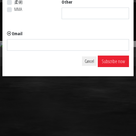
柔術
Other
MMA
Email
Subscribe now
Cancel
Jukado Inc.
©
Tous droits réservés 2026
Terms of use
•
Privacy Policy
•
Terms and conditions