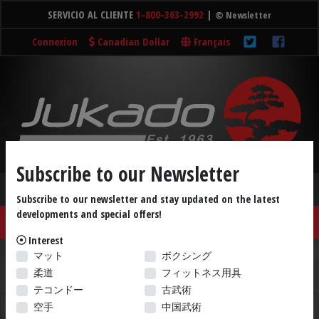
SERVICIO AL CLIENTE
1-800-363-2992
|
© Newsletter
Connexion
Canadian Dollar
Français
Subscribe to our Newsletter
Subscribe to our newsletter and stay updated on the latest
developments and special offers!
SHOP ☰
Home
Tatamis
Cart (0)
Interest
その他
メダル
武器
DVD
本
マット
ボクシング
柔道
フィットネス用具
LIQUIDATION
Shop by Brand
テコンドー
古武術
空手
中国武術
マット