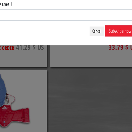
Email
TKD GLOVES
COMPETITION WTF TKD GLOVES
Subscribe now
Cancel
41.29 $ US
33.79 $ 
K ORDER