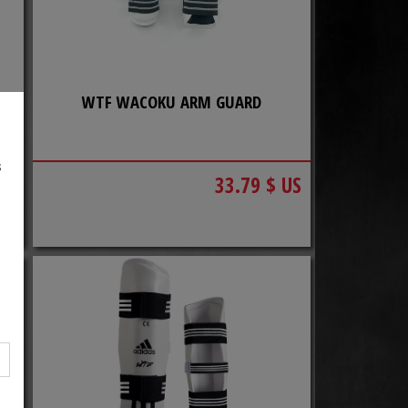
WTF WACOKU ARM GUARD
s
US
33.79 $ US