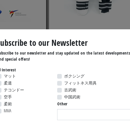
 CHEST PROTECTOR
TKD WACOKU SHIN GUARD
Subscribe to our Newsletter
ubscribe to our newsletter and stay updated on the latest development
52.49 $ US
33.79 $ 
nd special offers!
Interest
マット
ボクシング
柔道
フィットネス用具
テコンドー
古武術
空手
中国武術
柔術
Other
MMA