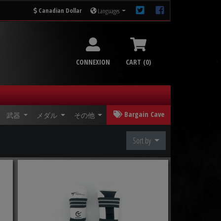
Canadian Dollar
Languages
CONNEXION
CART (0)
Bargain Cave
武器
メダル
その他
Sort by