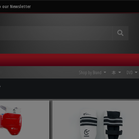
o our Newsletter
Shop by Brand
本
DVD
/