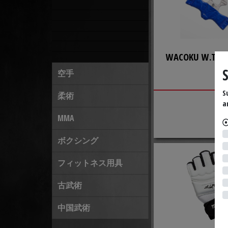
WACOKU W.T.F.
空手
S
柔術
a
MMA
ボクシング
フィットネス用具
古武術
中国武術