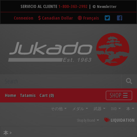
SERVICIO AL CLIENTE
1-800-363-2992
|
© Newsletter
Connexion
Canadian Dollar
Français
SHOP ☰
Home
Tatamis
Cart (0)
その他
メダル
武器
DVD
本
LIQUIDATION
Shop by Brand
本 >