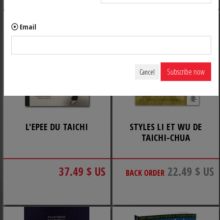
Email
Subscribe now
Cancel
L'EPEE DU TAICHI
STYLES LI ET WU DE
TAICHI-CHUA
37.49 $ US
22.49 $ US
BACK ORDER