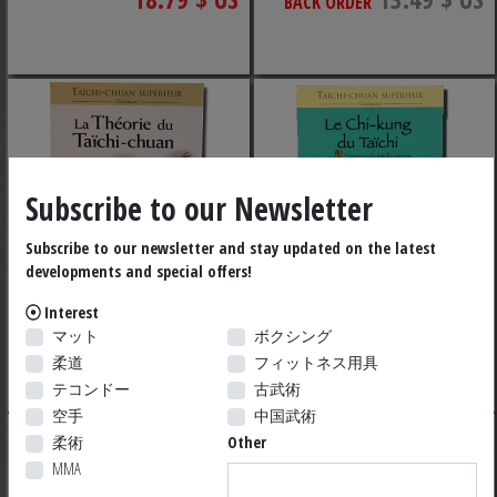
BACK ORDER
Subscribe to our Newsletter
Subscribe to our newsletter and stay updated on the latest
developments and special offers!
Interest
マット
ボクシング
LA THEORIE DU TAICHI-
LE CHI-KUNG DU
CHUAN
TAICHI
柔道
フィットネス用具
テコンドー
古武術
空手
中国武術
33.79 $ US
21.79 $ US
柔術
Other
BACK ORDER
MMA