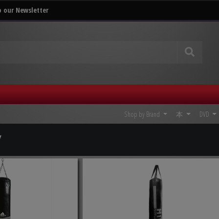
o our Newsletter
Shop by Brand
本
DVD
/