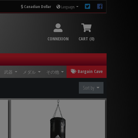
Canadian Dollar
Languages
CONNEXION
CART (0)
Bargain Cave
武器
メダル
その他
Sort by