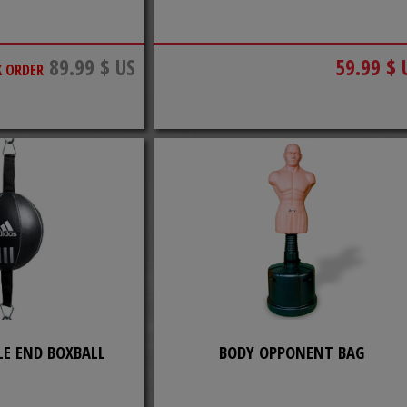
89.99 $ US
59.99 $ 
K ORDER
LE END BOXBALL
BODY OPPONENT BAG