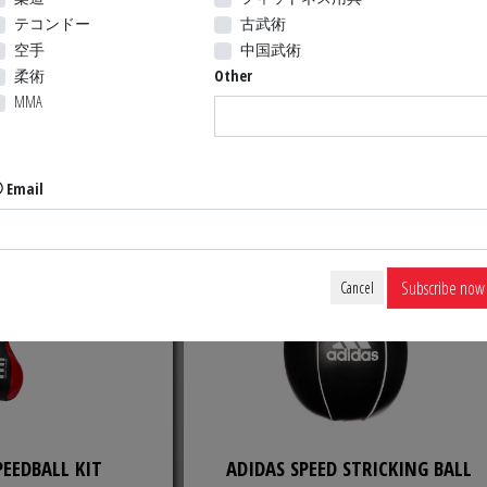
テコンドー
古武術
ADIDAS HEAVY BAG
HiT PRO SERIES™ PUNCHING BAG
空手
中国武術
柔術
Other
MMA
164.99 $ US
134.99 $ 
Email
Subscribe now
Cancel
PEEDBALL KIT
ADIDAS SPEED STRICKING BALL