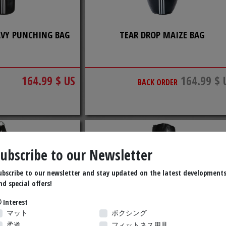
AVY PUNCHING BAG
TEAR DROP MAIZE BAG
164.99 $ US
164.99 $ 
BACK ORDER
Subscribe to our Newsletter
ubscribe to our newsletter and stay updated on the latest development
nd special offers!
Interest
マット
ボクシング
柔道
フィットネス用具