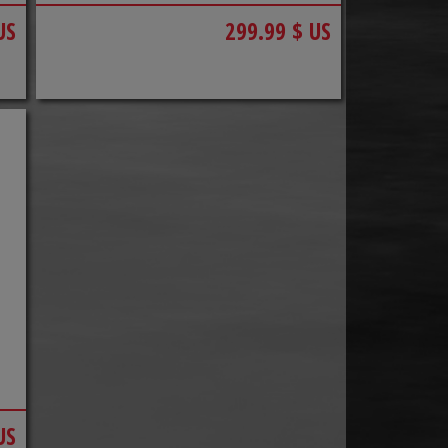
US
299.99 $ US
US