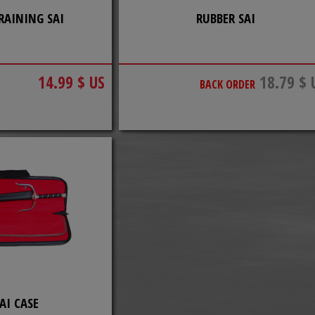
RAINING SAI
RUBBER SAI
14.99 $ US
18.79 $ 
BACK ORDER
AI CASE