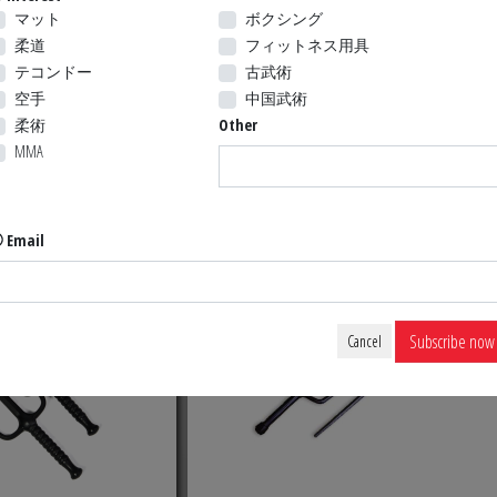
マット
ボクシング
柔道
フィットネス用具
テコンドー
古武術
IC KAMA
HEXAGONAL SAI
空手
中国武術
柔術
Other
MMA
18.79 $ US
74.99 $ 
K ORDER
Email
Subscribe now
Cancel