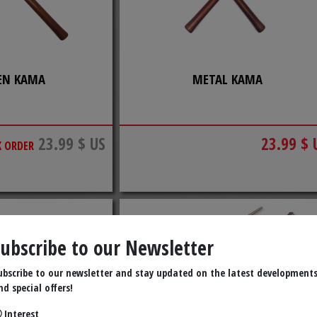
EN KAMA
METAL KAMA
23.99 $ US
23.99 $ 
K ORDER
Subscribe to our Newsletter
ubscribe to our newsletter and stay updated on the latest development
nd special offers!
Interest