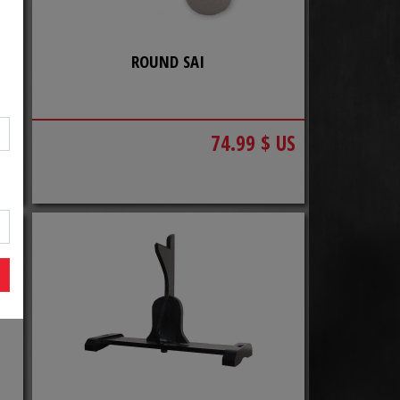
ROUND SAI
US
74.99 $ US