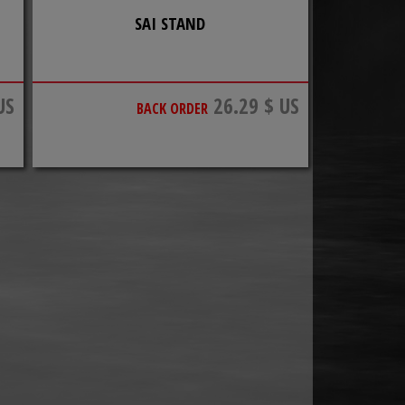
SAI STAND
US
26.29 $ US
BACK ORDER