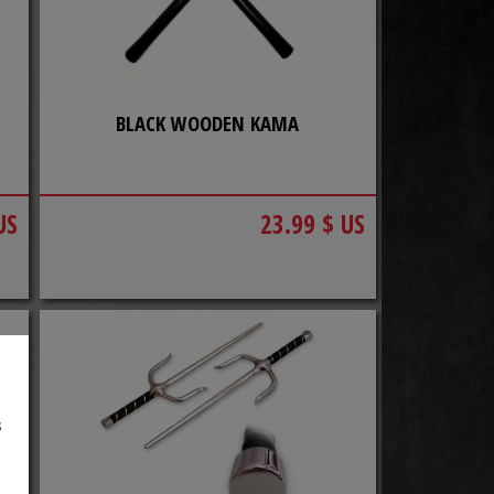
BLACK WOODEN KAMA
US
23.99 $ US
s