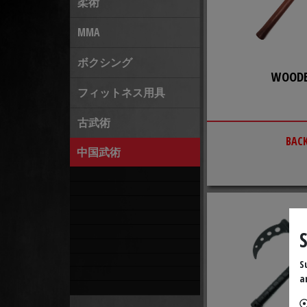
柔術
MMA
ボクシング
WOOD
フィットネス用具
古武術
BAC
中国武術
S
a