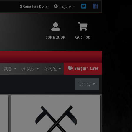
Canadian Dollar
Languages
CONNEXION
CART (0)
Bargain Cave
武器
メダル
その他
Sort by