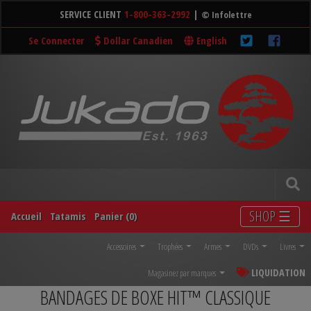
SERVICE CLIENT
1-800-363-2992
|
© Infolettre
Se Connecter
Dollar Canadien
English
SHOP ☰
Accueil
Tatamis
Panier (0)
Accessoires
Trophées
Armes
DVDs
Livres
LIQUIDATION
Magasinez par marques
BANDAGES DE BOXE HIT™ CLASSIQUE