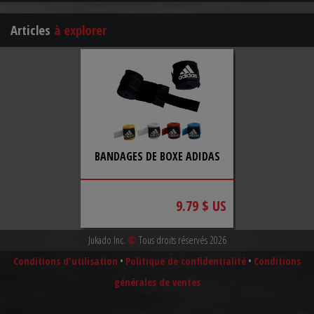
Articles
à explorer
BANDAGES DE BOXE ADIDAS
9.79 $ US
Jukado Inc.
©
Tous droits réservés 2026
Conditions d'utilisation
•
Politique de confidentialité
•
Conditions
générales de ventes