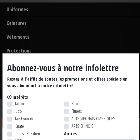
Uniformes
Ceintures
Vêtements
Protections
Accessoires
Abonnez-vous à notre infolettre
Approuvé FIJ
Restez à l'affût de toutes les promotions et offres spécials en
vous abonnant à notre infolettre!
Cadeaux
Intérêts
Tatamis
Boxe
Sort by
Judo
Fitness
Tae kwon do
ARTS JAPONAIS CLASSIQUES
LIQUIDATION
LIQUIDATIO
Rabais 60%
Rabais 60%
Karate
ARTS CHINOIS
Jiu-Jitsu Brésilien
Autres