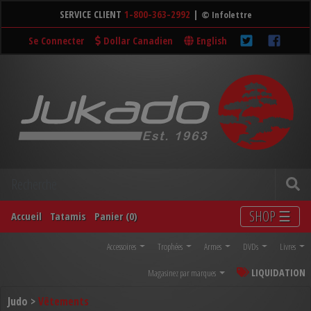
SERVICE CLIENT
1-800-363-2992
|
© Infolettre
Se Connecter
Dollar Canadien
English
SHOP ☰
Accueil
Tatamis
Panier (0)
Accessoires
Trophées
Armes
DVDs
Livres
LIQUIDATION
Magasinez par marques
Judo >
Vêtements