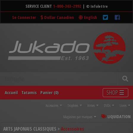
SERVICE CLIENT
1-800-363-2992
|
© Infolettre
Se Connecter
Dollar Canadien
English
SHOP ☰
Accueil
Tatamis
Panier (0)
Accessoires
Trophées
Armes
DVDs
Livres
LIQUIDATION
Magasinez par marques
ARTS JAPONAIS CLASSIQUES >
Accessoires