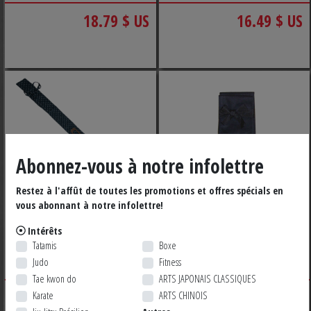
18.79 $ US
16.49 $ US
Abonnez-vous à notre infolettre
Restez à l'affût de toutes les promotions et offres spécials en
vous abonnant à notre infolettre!
Intérêts
ETUI BOKKEN
ETUI BOKKEN
Tatamis
Boxe
KUSAKURA DOUBLE
MOOSOOL DOUBLE
Judo
Fitness
Tae kwon do
ARTS JAPONAIS CLASSIQUES
18.79 $ US
22.49
Karate
ARTS CHINOIS
RUPTURE DE STOCK