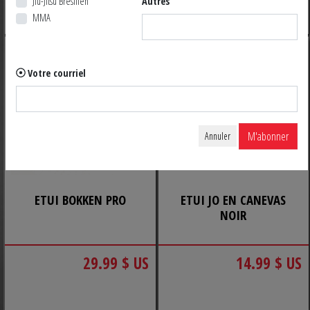
Jiu-Jitsu Brésilien
Autres
$ US
MMA
Votre courriel
M'abonner
Annuler
ETUI BOKKEN PRO
ETUI JO EN CANEVAS
NOIR
29.99 $ US
14.99 $ US