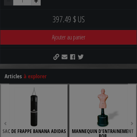
VEUILLEZ NOTER que des frais supplémentaires peuvent être
397.49 $ US
applicables pour l'expédition de cet article. Nous communiquerons
avec vous pour finaliser la transaction.
Ajouter au panier
Articles
à explorer
SAC DE FRAPPE BANANA ADIDAS
MANNEQUIN D'ENTRAINEMENT
BOB