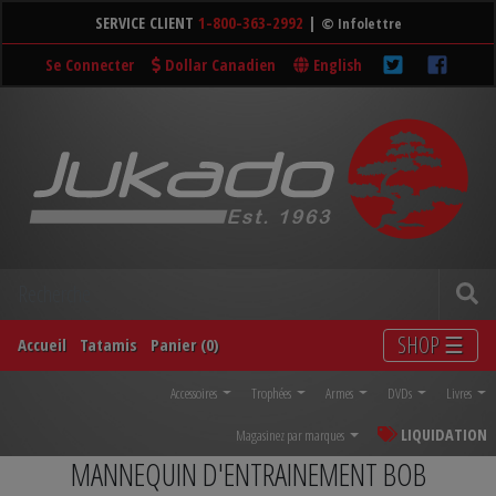
SERVICE CLIENT
1-800-363-2992
|
© Infolettre
Se Connecter
Dollar Canadien
English
SHOP ☰
Accueil
Tatamis
Panier (0)
Accessoires
Trophées
Armes
DVDs
Livres
LIQUIDATION
Magasinez par marques
MANNEQUIN D'ENTRAINEMENT BOB