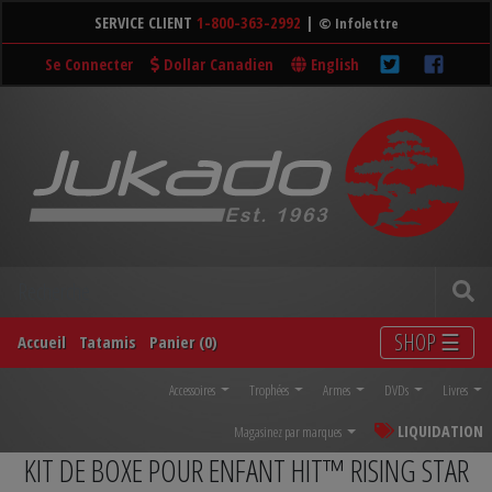
SERVICE CLIENT
1-800-363-2992
|
© Infolettre
Se Connecter
Dollar Canadien
English
SHOP ☰
Accueil
Tatamis
Panier (0)
Accessoires
Trophées
Armes
DVDs
Livres
LIQUIDATION
Magasinez par marques
KIT DE BOXE POUR ENFANT HIT™ RISING STAR