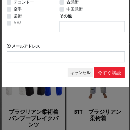
KUROI 柔術着
SHIROI 柔術着
テコンドー
古武術
空手
中国武術
柔術
その他
124,99 $ CA
74,99 $ CA
MMA
メールアドレス
今すぐ購読
キャンセル
ブラジリアン柔術着
BTT ブラジリアン
バンブーブレイクパ
柔術着
ンツ