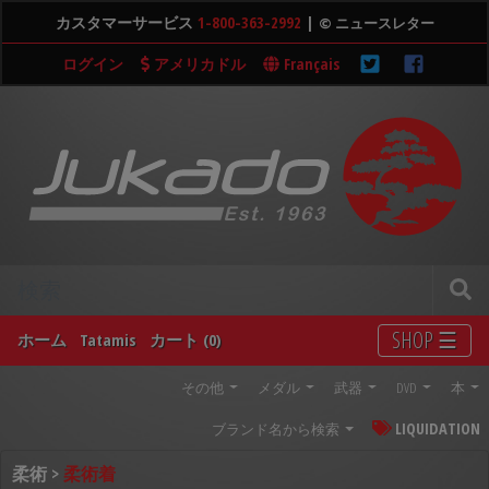
カスタマーサービス
1-800-363-2992
|
© ニュースレター
ログイン
アメリカドル
Français
SHOP ☰
ホーム
Tatamis
カート (0)
その他
メダル
武器
DVD
本
LIQUIDATION
ブランド名から検索
柔術 >
柔術着