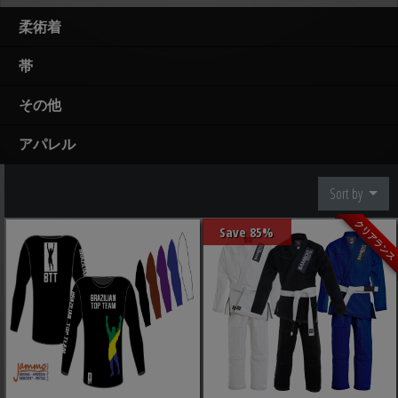
柔術着
帯
その他
アパレル
Sort by
クリアラン
Save 85%