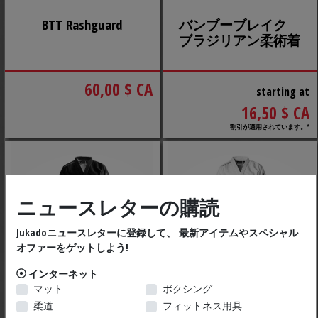
BTT Rashguard
バンブーブレイク
ブラジリアン柔術着
60,00 $ CA
starting at
16,50 $ CA
割引が適用されています。*
ニュースレターの購読
Jukadoニュースレターに登録して、 最新アイテムやスペシャル
オファーをゲットしよう!
インターネット
マット
ボクシング
柔道
フィットネス用具
バンブーブレイク
バンブーブレイク