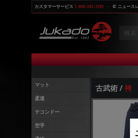
カスタマーサービス
1-800-363-2992
·
© ニュース
マット
古武術 /
袴
柔道
テコンドー
空手