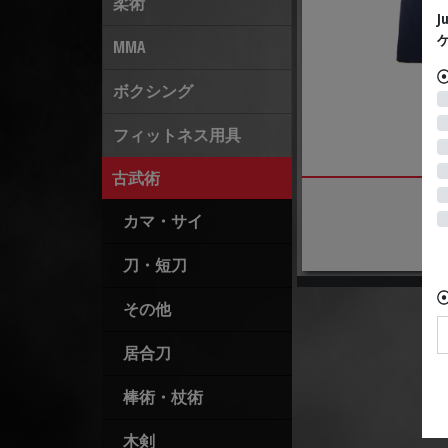
柔術
MMA
ボクシング
九
フィットネス用具
古武術
カマ・サイ
刀・短刀
その他
居合刀
棒術・杖術
木剣