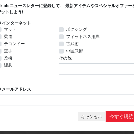
Jukadoニュースレターに登録して、 最新アイテムやスペシャルオファー
ゲットしよう!
インターネット
マット
ボクシング
櫻 袴
袴
柔道
フィットネス用具
テコンドー
古武術
空手
中国武術
柔術
その他
129,99 $ CA
114,99 $ 
MMA
メールアドレス
今すぐ購読
キャンセル