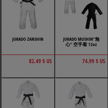
JUKADO ZANSHIN
JUKADO MUSHIN”無
心” 空手着 12oz
82.49 $ US
74.99 $ US