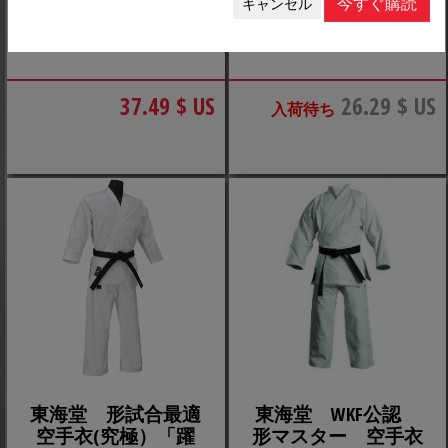
今すぐ購読
キャンセル
JUKADO「後輩」空手
Genesport Karate
着
uniform
37.49 $ US
26.29 $ US
入荷待ち
東海堂 形試合最適
東海堂 WKF公認
空手衣(究極）「躍
形マスター 空手衣