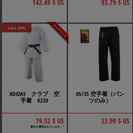
142.49 $ US
93.79 $ US
クリアランス
Save 60%
ADIDAS クラブ 空
65/35 空手着（パン
手着 K220
ツのみ）
19.52 $ US
23.99 $ US
割引が適用されています。*