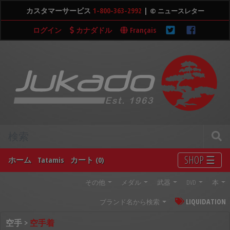
カスタマーサービス
1-800-363-2992
|
© ニュースレター
ログイン
カナダドル
Français
SHOP ☰
ホーム
Tatamis
カート (0)
その他
メダル
武器
DVD
本
LIQUIDATION
ブランド名から検索
空手 >
空手着