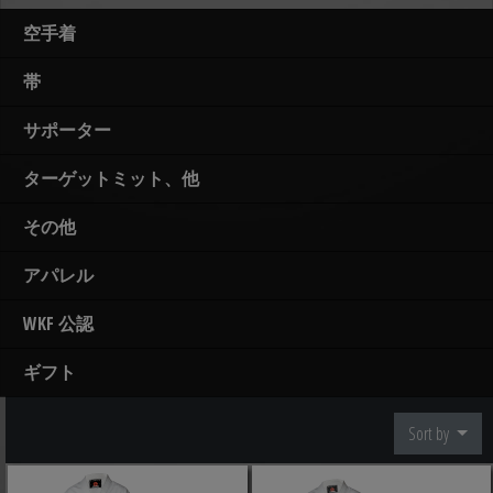
空手着
帯
サポーター
ターゲットミット、他
その他
アパレル
WKF 公認
ギフト
Sort by