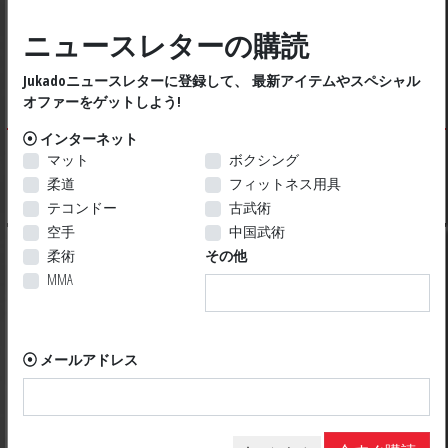
ニュースレターの購読
JUKADO KIAI(TC) 9oz
JUKADO 9oz トラディ
Jukadoニュースレターに登録して、 最新アイテムやスペシャル
空手着
ショナル 空手着
オファーをゲットしよう!
インターネット
48.79 $ US
48.79 $ US
マット
ボクシング
柔道
フィットネス用具
テコンドー
古武術
空手
中国武術
柔術
その他
MMA
メールアドレス