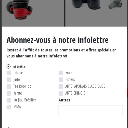
GANTS HYBRIDES
GANTS ADIDAS SPEED
Abonnez-vous à notre infolettre
ADIDAS
100
Restez à l'affût de toutes les promotions et offres spécials en
vous abonnant à notre infolettre!
49,99 $ CA
38,99 $ CA
Rabais déjà appliqué*
Intérêts
Tatamis
Boxe
Judo
Fitness
LIQUIDATIO
Rabais 60%
Tae kwon do
ARTS JAPONAIS CLASSIQUES
Karate
ARTS CHINOIS
Jiu-Jitsu Brésilien
Autres
MMA