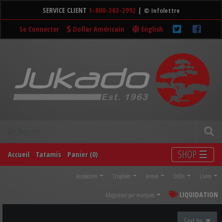
SERVICE CLIENT
1-800-363-2992
|
© Infolettre
Se Connecter
Dollar Américain
English
SHOP ☰
Accueil
Tatamis
Panier (0)
Accessoires
Trophées
Armes
DVDs
Livres
LIQUIDATION
Magasinez par marques
Sort by