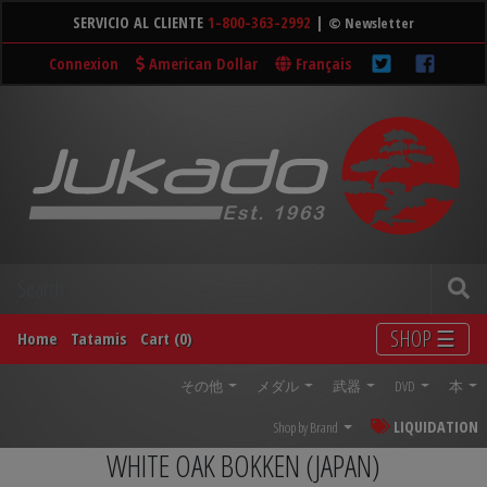
SERVICIO AL CLIENTE
1-800-363-2992
|
© Newsletter
Connexion
American Dollar
Français
SHOP ☰
Home
Tatamis
Cart (0)
その他
メダル
武器
DVD
本
LIQUIDATION
Shop by Brand
WHITE OAK BOKKEN (JAPAN)