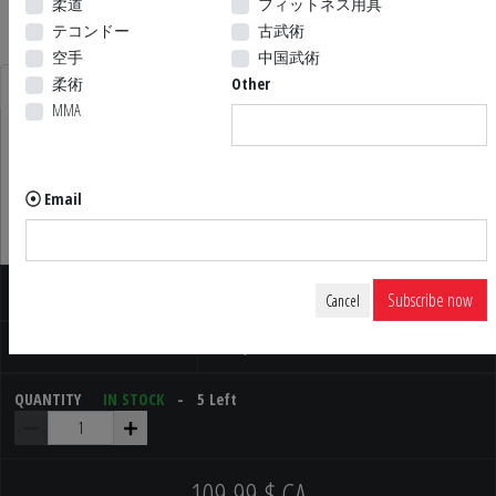
柔道
フィットネス用具
テコンドー
古武術
空手
中国武術
柔術
Other
DESCRIPTION
MMA
White Oak bokken or "wooden sword" from Japan, 102cm long.
Used in Kobudo training.
Email
Read more...
WHITE OAK BOKKEN (JAPAN)
Subscribe now
Cancel
Code
BKEN-JP-CHBL
QUANTITY
IN STOCK
- 5 Left
109,99 $ CA