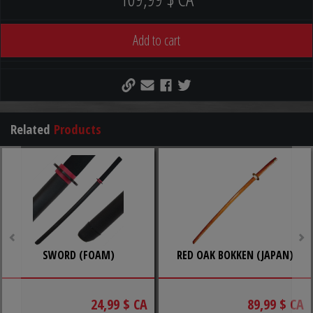
Add to cart
Related
Products
SWORD (FOAM)
RED OAK BOKKEN (JAPAN)
24,99 $ CA
89,99 $ CA